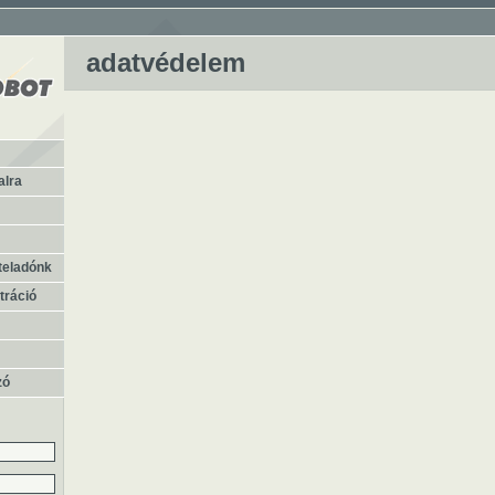
adatvédelem
alra
teladónk
tráció
zó