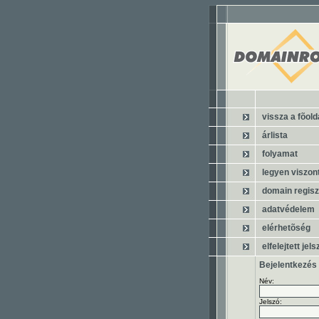
vissza a fõold
árlista
folyamat
legyen viszon
domain regisz
adatvédelem
elérhetõség
elfelejtett jels
Bejelentkezés
Név:
Jelszó: